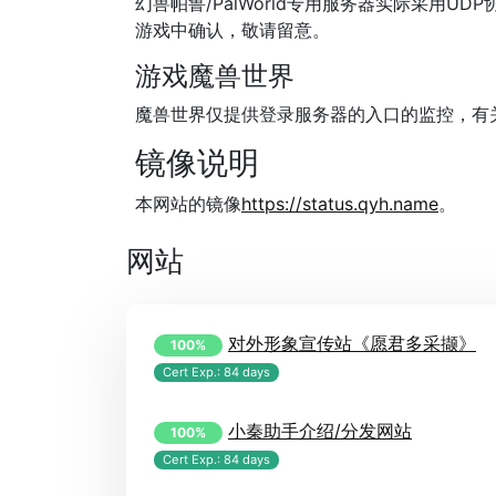
幻兽帕鲁/PalWorld专用服务器实际采用
游戏中确认，敬请留意。
游戏魔兽世界
魔兽世界仅提供登录服务器的入口的监控，有
镜像说明
本网站的镜像
https://status.qyh.name
。
网站
对外形象宣传站《愿君多采撷》
100%
Cert Exp.: 84 days
小秦助手介绍/分发网站
100%
Cert Exp.: 84 days