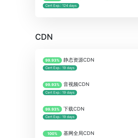
Cert Exp.: 124 days
CDN
静态资源CDN
99.93%
Cert Exp.: 19 days
音视频CDN
99.93%
Cert Exp.: 19 days
下载CDN
99.93%
Cert Exp.: 19 days
基网全局CDN
100%